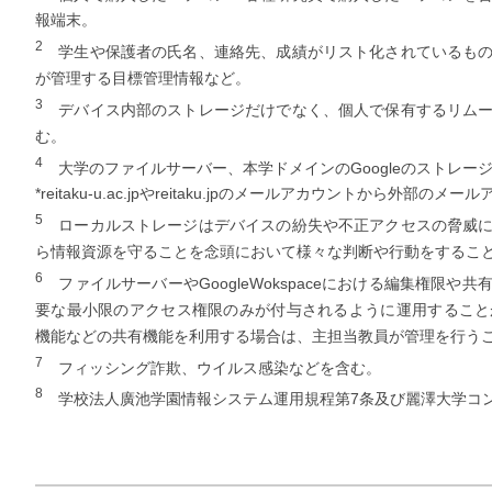
報端末。
2
学生や保護者の氏名、連絡先、成績がリスト化されているもの
が管理する目標管理情報など。
3
デバイス内部のストレージだけでなく、個人で保有するリムー
む。
4
大学のファイルサーバー、本学ドメインのGoogleのストレー
*reitaku-u.ac.jpやreitaku.jpのメールアカウントから外
5
ローカルストレージはデバイスの紛失や不正アクセスの脅威に
ら情報資源を守ることを念頭において様々な判断や行動をするこ
6
ファイルサーバーやGoogleWokspaceにおける編集権限
要な最小限のアクセス権限のみが付与されるように運用すること
機能などの共有機能を利用する場合は、主担当教員が管理を行う
7
フィッシング詐欺、ウイルス感染などを含む。
8
学校法人廣池学園情報システム運用規程第7条及び麗澤大学コン