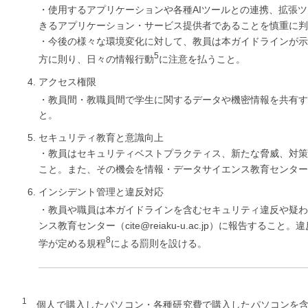
・使用するアプリケーションや各種AIツールとの連携、拡張
きるアプリケーション・サービス提供者であることを慎重に判
・今後の様々な環境変化に対して、教員は本ガイドラインが示
5
方に則り、日々の情報行動
に注意を払うこと。
アクセス権限
・教員間・教職員間で学生に関するデータや機密情報を共有す
と。
セキュリティ教育と意識向上
・教員はセキュリティベストプラクティス、新たな脅威、対策
こと。また、その機会を情報・データサイエンス教育センター
インシデント管理と違反対応
・教員や職員は本ガイドラインを含むセキュリティ違反や疑わ
ンス教育センター（cite@reiaku-u.ac.jp）に報告する
8
学が定める規程
による罰則を設ける。
1
個人で購入したパソコン・各種研究費で購入したパソコンを含