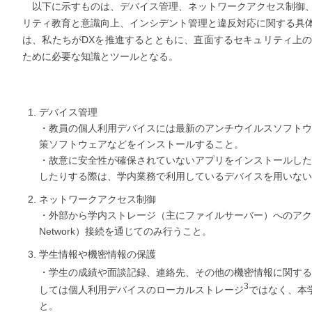
以下に示すものは、デバイス管理、ネットワークアクセス制御、
リティ教育と意識向上、インシデント管理と違反対応に関する具
は、私たちがDXを推進するとともに、直面するセキュリティ上
ために必要な知識とツールとなる。
デバイス管理
・教員の個人利用デバイスには最新のアンチウイルスソフトウ
策ソフトウェアなどをインストールすること。
・故意に安全性が確保されていないアプリをインストールした
したりする際は、学内業務で利用しているデバイスを用いない
ネットワークアクセス制御
・外部から学内ストレージ（主にファイルサーバー）へのアクセスは、セ
Network）接続を通じてのみ行うこと。
学生情報や機密情報の保護
・学生の成績や面談記録、連絡先、その他の機密情報に関する
3
しては個人利用デバイスのローカルストレージ
ではなく、本
と。