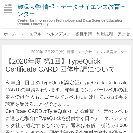
麗澤大学 情報・データサイエンス教育セ
Menu
ンター
Center for Information Technology and Data Science Education
Reitaku University
ホーム
マニュアル
ヘルプデスク
各種申請
利用規程
アクセ
2020年12月22日(火)
情報・データサイエンス教育センター
【2020年度 第1回】TypeQuick
Certificate CARD 団体申請について
今年度1回目のTypeQuick認定証(TypeQuick Certificate
CARD)の申請を行います。昨年度にシルバーレベルの認
定を受けた人も、ゴールドレベルに到達していれば再度
認定を受けることができます。
Certificate CARDはTypeQuickによる練習で一定のレベル
に達した場合にTypeQuickを提供する日本データパシフィ
ック社が認定するものです。通常は有償（税込み1,000
円）となりますが、団体申請の場合無料で資格を得るこ