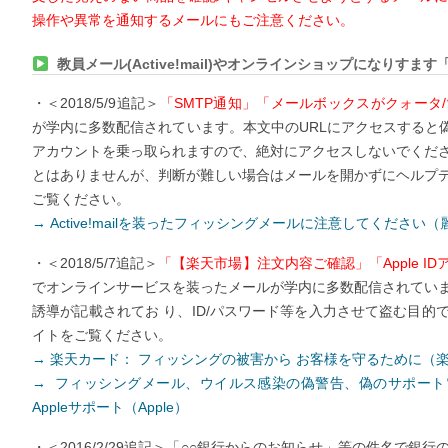
操作や異常を通知するメールにもご注意ください。
教員メール(Active!mail)やオンラインショップになりす
・＜2018/5/9追記＞
「SMTP通知」「メールボックスがクォータ
が学内に多数配信されています。本文中のURLにアクセスすると偽のAc
アカウントを乗っ取られますので、絶対にアクセスしないでくだ
とはありませんが、判断が難しい場合はメールを開かずにヘルプ
ご覧ください。
→ Active!mailを装ったフィッシングメールに注意してください
・＜2018/5/7追記＞
「【楽天市場】注文内容ご確認」「Apple I
でオンラインサービスを装ったメールが学内に多数配信されてい
誘導が記載されてお り、ID/パスワード等を入力させて盗む目
イトをご覧ください。
→ 楽天カード： フィッシングの被害から お客様を守るために（
→ フィッシングメール、ウイルス感染の偽警告、偽のサポート
Appleサポート（Apple）
・＜2016/2/29追記＞「○○銀行からのお知らせ」等の件名で