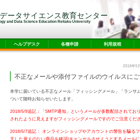
・データサイエンス教育センター
logy and Data Science Education Reitaku University
ヘルプデスク
各種申請
利用規程
2018年5
不正なメールや添付ファイルのウイルスにご
本学に届いている不正なメール「フィッシングメール」「ランサ
ついて随時お知らせいたします。
2018/5/9追記：「SMTP通知」というメールが多数配信され
されたように見えますがフィッシングメールですのでご注意くだ
2018/5/7追記： オンラインショップやアカウントの警告を騙
文した覚えのない商品を確認/キャンセルさせようとするメール