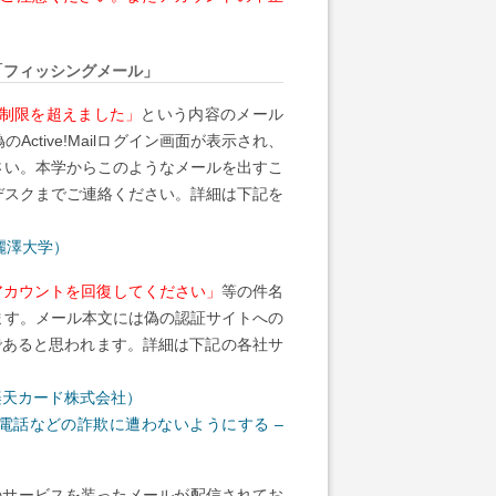
ます「フィッシングメール」
/制限を超えました」
という内容のメール
tive!Mailログイン画面が表示され、
さい。本学からこのようなメールを出すこ
デスクまでご連絡ください。詳細は下記を
（麗澤大学）
Dアカウントを回復してください」
等の件名
ます。メール本文には偽の認証サイトへの
的であると思われます。詳細は下記の各社サ
楽天カード株式会社）
電話などの詐欺に遭わないようにする –
銀行のサービスを装ったメールが配信されてお