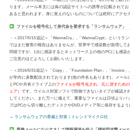
ります。メール本文には偽の認証サイトへの誘導が記載されてお
あると思われます。身に覚えのないものについては絶対にアクセ
ファイルを暗号化して身代金を要求する「ランサムウェア」
・＜2017/5/15追記＞「WannaCry」,「WannaCrypt」
ではまだ被害の報告はありませんが、世界中で感染数が急増して
同様ですが、1台に感染するとネットワーク上の他のPCにも感染
ご注意のほどよろしくお願いいたします。
・＜2016/5/31追記＞「Copy」,「Foundation Plan」,「Inv
が学内に多数配信されております(他の件名もあります)。メール
とPCや共有ドライブ上の
ファイルが暗号化され、元に戻すため
ェア）
です。ウイルス対策ソフトで防御できないタイプが確認さ
してください。また万一に備えて、重要なファイルは日頃よりバ
プはPCから切り離したディスクやDVDメディア等に保存するよ
→ ランサムウェアの脅威と対策｜トレンドマイクロ社
業務メールになりすまして情報漏洩を狙う「標的型攻撃メー