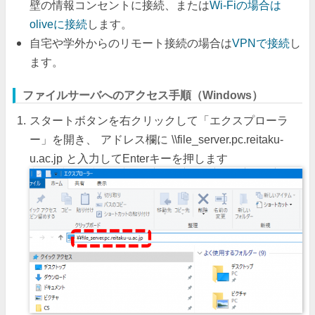
壁の情報コンセントに接続、または
Wi-Fiの場合は
oliveに接続
します。
自宅や学外からのリモート接続の場合は
VPNで接続
し
ます。
ファイルサーバへのアクセス手順（Windows）
スタートボタンを右クリックして「エクスプローラ
ー」を開き、 アドレス欄に \\file_server.pc.reitaku-
u.ac.jp と入力してEnterキーを押します