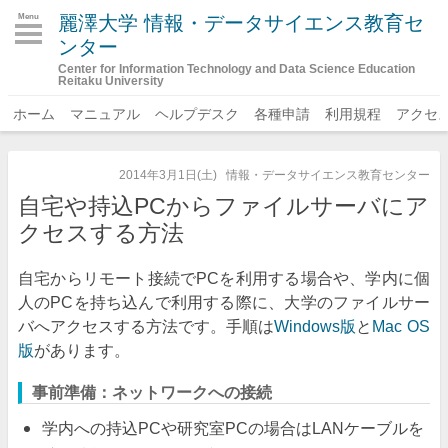
麗澤大学 情報・データサイエンス教育セ
Menu
ンター
Center for Information Technology and Data Science Education
Reitaku University
ホーム
マニュアル
ヘルプデスク
各種申請
利用規程
アクセ
2014年3月1日(土)
情報・データサイエンス教育センター
自宅や持込PCからファイルサーバにア
クセスする方法
自宅からリモート接続でPCを利用する場合や、学内に個
人のPCを持ち込んで利用する際に、大学のファイルサー
バへアクセスする方法です。手順は
Windows版
と
Mac OS
版
があります。
事前準備：ネットワークへの接続
学内への持込PCや研究室PCの場合はLANケーブルを